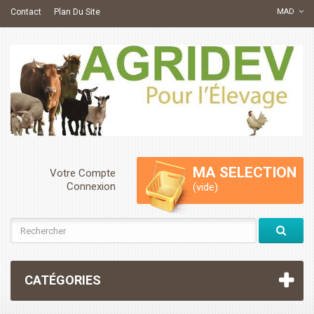
Contact
Plan Du Site
MAD
MA SELECTION
Votre Compte
Connexion
(vide)
CATÉGORIES