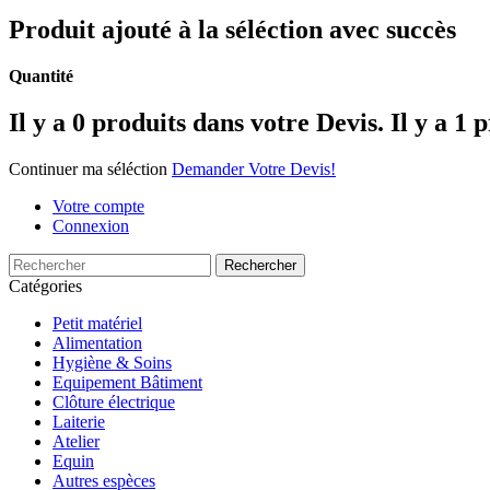
Produit ajouté à la séléction avec succès
Quantité
Il y a
0
produits dans votre Devis.
Il y a 1 
Continuer ma séléction
Demander Votre Devis!
Votre compte
Connexion
Rechercher
Catégories
Petit matériel
Alimentation
Hygiène & Soins
Equipement Bâtiment
Clôture électrique
Laiterie
Atelier
Equin
Autres espèces