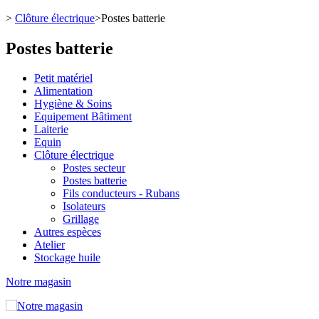
>
Clôture électrique
>
Postes batterie
Postes batterie
Petit matériel
Alimentation
Hygiène & Soins
Equipement Bâtiment
Laiterie
Equin
Clôture électrique
Postes secteur
Postes batterie
Fils conducteurs - Rubans
Isolateurs
Grillage
Autres espèces
Atelier
Stockage huile
Notre magasin