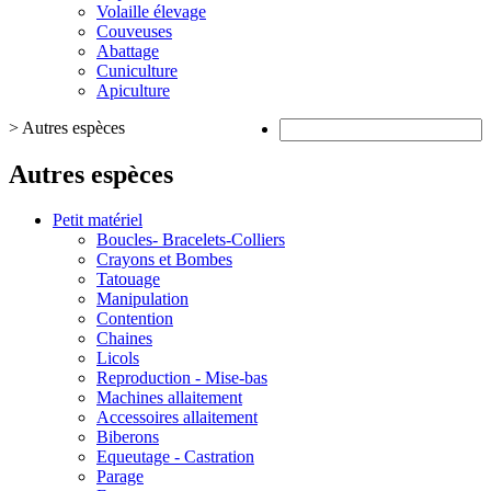
Volaille élevage
Couveuses
Abattage
Cuniculture
Apiculture
>
Autres espèces
Autres espèces
Petit matériel
Boucles- Bracelets-Colliers
Crayons et Bombes
Tatouage
Manipulation
Contention
Chaines
Licols
Reproduction - Mise-bas
Machines allaitement
Accessoires allaitement
Biberons
Equeutage - Castration
Parage