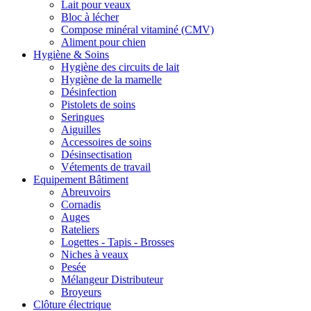
Lait pour veaux
Bloc à lécher
Compose minéral vitaminé (CMV)
Aliment pour chien
Hygiène & Soins
Hygiène des circuits de lait
Hygiène de la mamelle
Désinfection
Pistolets de soins
Seringues
Aiguilles
Accessoires de soins
Désinsectisation
Vétements de travail
Equipement Bâtiment
Abreuvoirs
Cornadis
Auges
Rateliers
Logettes - Tapis - Brosses
Niches à veaux
Pesée
Mélangeur Distributeur
Broyeurs
Clôture électrique