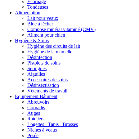
Ecornage
Tondeuses
Alimentation
Lait pour veaux
Bloc à lécher
Compose minéral vitaminé (CMV)
Aliment pour chien
Hygiène & Soins
Hygiène des circuits de lait
Hygiène de la mamelle
Désinfection
Pistolets de soins
Seringues
Aiguilles
Accessoires de soins
Désinsectisation
Vétements de travail
Equipement Bâtiment
Abreuvoirs
Cornadis
Auges
Rateliers
Logettes - Tapis - Brosses
Niches à veaux
Pesée