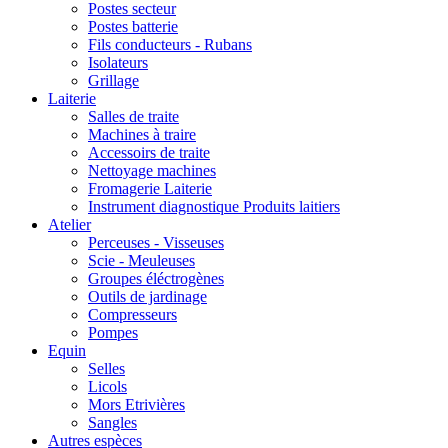
Postes secteur
Postes batterie
Fils conducteurs - Rubans
Isolateurs
Grillage
Laiterie
Salles de traite
Machines à traire
Accessoirs de traite
Nettoyage machines
Fromagerie Laiterie
Instrument diagnostique Produits laitiers
Atelier
Perceuses - Visseuses
Scie - Meuleuses
Groupes éléctrogènes
Outils de jardinage
Compresseurs
Pompes
Equin
Selles
Licols
Mors Etrivières
Sangles
Autres espèces