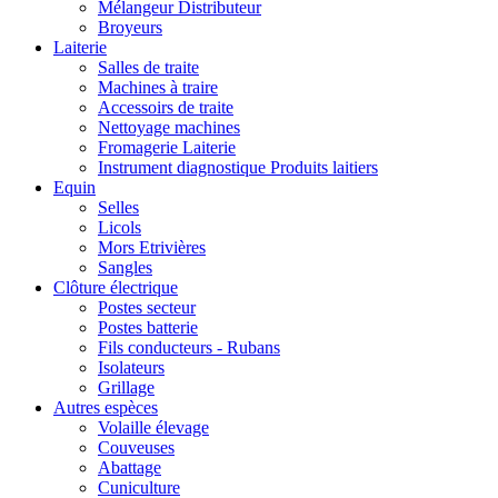
Mélangeur Distributeur
Broyeurs
Laiterie
Salles de traite
Machines à traire
Accessoirs de traite
Nettoyage machines
Fromagerie Laiterie
Instrument diagnostique Produits laitiers
Equin
Selles
Licols
Mors Etrivières
Sangles
Clôture électrique
Postes secteur
Postes batterie
Fils conducteurs - Rubans
Isolateurs
Grillage
Autres espèces
Volaille élevage
Couveuses
Abattage
Cuniculture