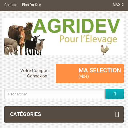
Contact
Plan Du Site
MAD
MA SELECTION
Votre Compte
Connexion
(vide)
CATÉGORIES