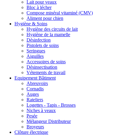
Lait pour veaux
Bloc à lécher
Compose minéral vitaminé (CMV)
Aliment pour chien
Hygiène & Soins
Hygiène des circuits de lait
Hygiène de la mamelle
Désinfection
Pistolets de soins
Seringues
Aiguilles
Accessoires de soins
Désinsectisation
Vétements de travail
Equipement Bâtiment
Abreuvoirs
Cornadis
Auges
Rateliers
Logettes - Tapis - Brosses
Niches à veaux
Pesée
Mélangeur Distributeur
Broyeurs
Clôture électrique