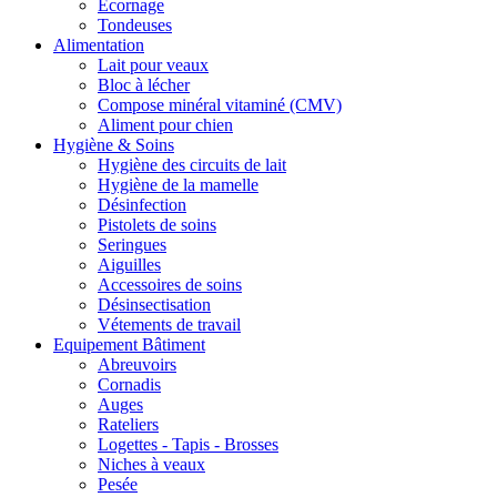
Ecornage
Tondeuses
Alimentation
Lait pour veaux
Bloc à lécher
Compose minéral vitaminé (CMV)
Aliment pour chien
Hygiène & Soins
Hygiène des circuits de lait
Hygiène de la mamelle
Désinfection
Pistolets de soins
Seringues
Aiguilles
Accessoires de soins
Désinsectisation
Vétements de travail
Equipement Bâtiment
Abreuvoirs
Cornadis
Auges
Rateliers
Logettes - Tapis - Brosses
Niches à veaux
Pesée