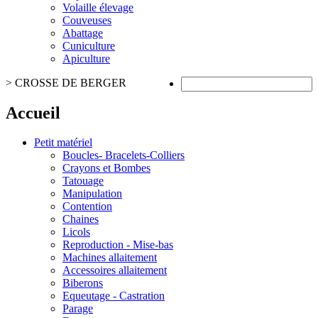
Volaille élevage
Couveuses
Abattage
Cuniculture
Apiculture
>
CROSSE DE BERGER
Accueil
Petit matériel
Boucles- Bracelets-Colliers
Crayons et Bombes
Tatouage
Manipulation
Contention
Chaines
Licols
Reproduction - Mise-bas
Machines allaitement
Accessoires allaitement
Biberons
Equeutage - Castration
Parage