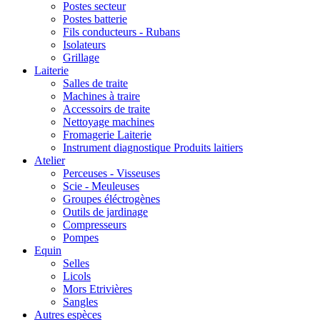
Postes secteur
Postes batterie
Fils conducteurs - Rubans
Isolateurs
Grillage
Laiterie
Salles de traite
Machines à traire
Accessoirs de traite
Nettoyage machines
Fromagerie Laiterie
Instrument diagnostique Produits laitiers
Atelier
Perceuses - Visseuses
Scie - Meuleuses
Groupes éléctrogènes
Outils de jardinage
Compresseurs
Pompes
Equin
Selles
Licols
Mors Etrivières
Sangles
Autres espèces