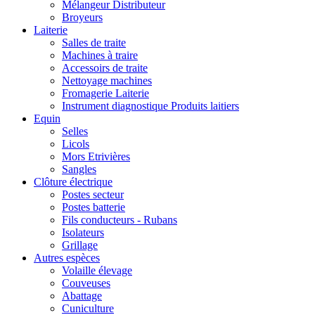
Mélangeur Distributeur
Broyeurs
Laiterie
Salles de traite
Machines à traire
Accessoirs de traite
Nettoyage machines
Fromagerie Laiterie
Instrument diagnostique Produits laitiers
Equin
Selles
Licols
Mors Etrivières
Sangles
Clôture électrique
Postes secteur
Postes batterie
Fils conducteurs - Rubans
Isolateurs
Grillage
Autres espèces
Volaille élevage
Couveuses
Abattage
Cuniculture