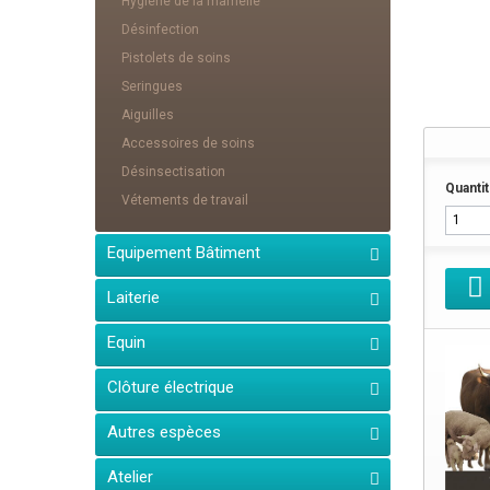
Hygiène de la mamelle
Désinfection
Pistolets de soins
Seringues
Aiguilles
Accessoires de soins
Désinsectisation
Quantit
Vétements de travail
Equipement Bâtiment
Laiterie
Equin
Clôture électrique
Autres espèces
Atelier