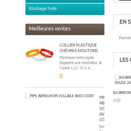
Stockage huile
EN S
Meilleures ventes
Permet 
COLLIER PLASTIQUE
CHÈVRES MOUTONS
Plastique semi-rigide.
LES
Supporte une clochette. A
l'unité. L x l : 57 x 4...
0
BICARBONA
PIPE
0DH
ABREUVOIR
VOLLAILE
AVEC
CODE
Buveur