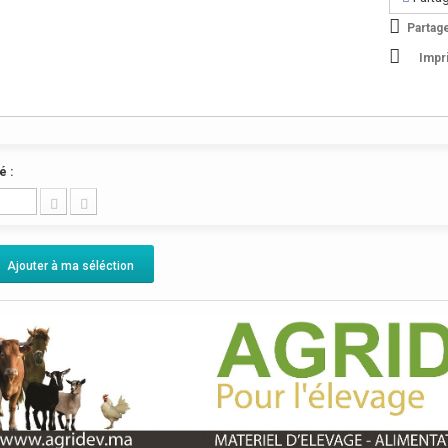
Partag
Impr
é :
Ajouter à ma séléction