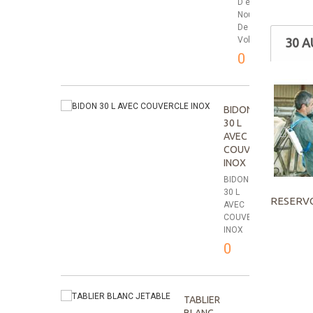
D'eau
Nourrisseur
De
Volaille
30 
0
BIDON
30 L
AVEC
COUVERCLE
INOX
BIDON
30 L
RESERVOI
AVEC
COUVERCLE
INOX
0
TABLIER