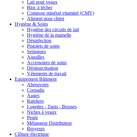
Lait pour veaux
Bloc à lécher
Compose minéral vitaminé (CMV)
Aliment pour chien
Hygiène & Soins
Hygiène des circuits de lait
Hygiène de la mamelle
Désinfection
Pistolets de soins
Seringues
Aiguilles
Accessoires de soins
Désinsectisation
Vétements de travail
Equipement Bâtiment
Abreuvoirs
Cornadis
Auges
Rateliers
Logettes - Tapis - Brosses
Niches à veaux
Pesée
Mélangeur Distributeur
Broyeurs
Clôture électrique