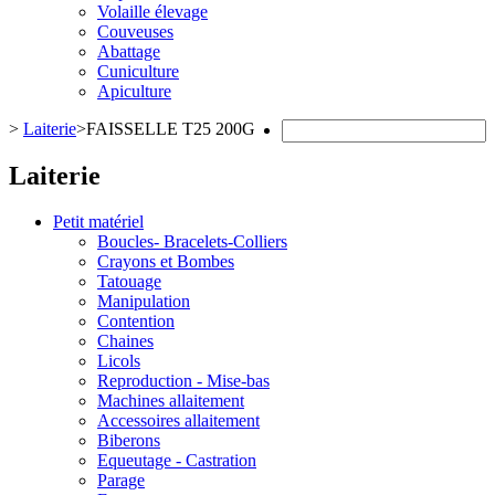
Volaille élevage
Couveuses
Abattage
Cuniculture
Apiculture
>
Laiterie
>
FAISSELLE T25 200G
Laiterie
Petit matériel
Boucles- Bracelets-Colliers
Crayons et Bombes
Tatouage
Manipulation
Contention
Chaines
Licols
Reproduction - Mise-bas
Machines allaitement
Accessoires allaitement
Biberons
Equeutage - Castration
Parage