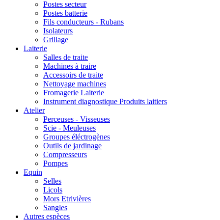
Postes secteur
Postes batterie
Fils conducteurs - Rubans
Isolateurs
Grillage
Laiterie
Salles de traite
Machines à traire
Accessoirs de traite
Nettoyage machines
Fromagerie Laiterie
Instrument diagnostique Produits laitiers
Atelier
Perceuses - Visseuses
Scie - Meuleuses
Groupes éléctrogènes
Outils de jardinage
Compresseurs
Pompes
Equin
Selles
Licols
Mors Etrivières
Sangles
Autres espèces