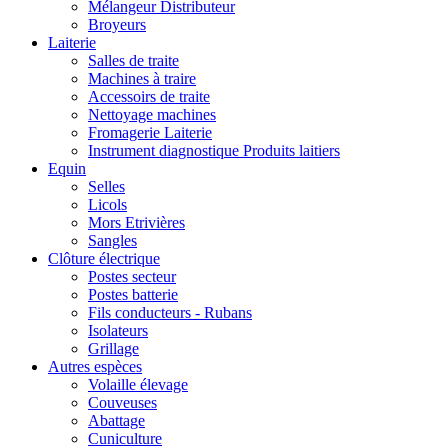
Mélangeur Distributeur
Broyeurs
Laiterie
Salles de traite
Machines à traire
Accessoirs de traite
Nettoyage machines
Fromagerie Laiterie
Instrument diagnostique Produits laitiers
Equin
Selles
Licols
Mors Etrivières
Sangles
Clôture électrique
Postes secteur
Postes batterie
Fils conducteurs - Rubans
Isolateurs
Grillage
Autres espèces
Volaille élevage
Couveuses
Abattage
Cuniculture