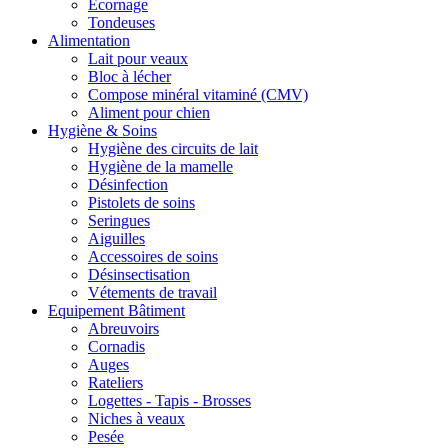
Ecornage
Tondeuses
Alimentation
Lait pour veaux
Bloc à lécher
Compose minéral vitaminé (CMV)
Aliment pour chien
Hygiène & Soins
Hygiène des circuits de lait
Hygiène de la mamelle
Désinfection
Pistolets de soins
Seringues
Aiguilles
Accessoires de soins
Désinsectisation
Vétements de travail
Equipement Bâtiment
Abreuvoirs
Cornadis
Auges
Rateliers
Logettes - Tapis - Brosses
Niches à veaux
Pesée