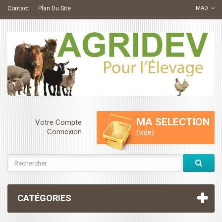
Contact
Plan Du Site
MAD
MA SELECTION
Votre Compte
Connexion
(vide)
CATÉGORIES