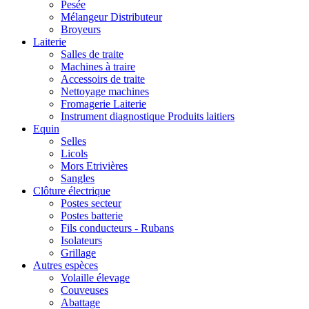
Pesée
Mélangeur Distributeur
Broyeurs
Laiterie
Salles de traite
Machines à traire
Accessoirs de traite
Nettoyage machines
Fromagerie Laiterie
Instrument diagnostique Produits laitiers
Equin
Selles
Licols
Mors Etrivières
Sangles
Clôture électrique
Postes secteur
Postes batterie
Fils conducteurs - Rubans
Isolateurs
Grillage
Autres espèces
Volaille élevage
Couveuses
Abattage