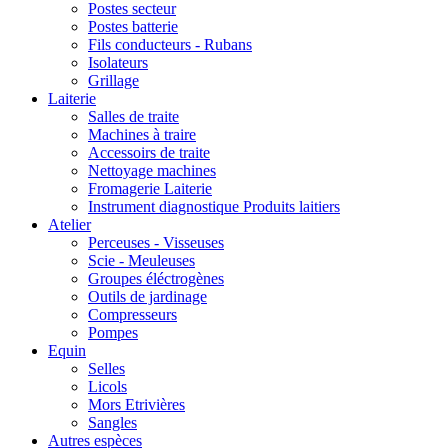
Postes secteur
Postes batterie
Fils conducteurs - Rubans
Isolateurs
Grillage
Laiterie
Salles de traite
Machines à traire
Accessoirs de traite
Nettoyage machines
Fromagerie Laiterie
Instrument diagnostique Produits laitiers
Atelier
Perceuses - Visseuses
Scie - Meuleuses
Groupes éléctrogènes
Outils de jardinage
Compresseurs
Pompes
Equin
Selles
Licols
Mors Etrivières
Sangles
Autres espèces