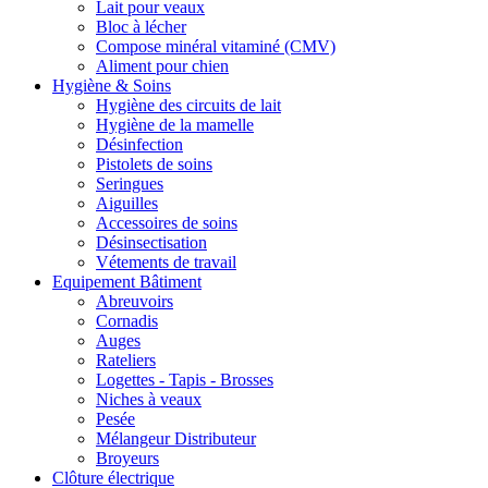
Lait pour veaux
Bloc à lécher
Compose minéral vitaminé (CMV)
Aliment pour chien
Hygiène & Soins
Hygiène des circuits de lait
Hygiène de la mamelle
Désinfection
Pistolets de soins
Seringues
Aiguilles
Accessoires de soins
Désinsectisation
Vétements de travail
Equipement Bâtiment
Abreuvoirs
Cornadis
Auges
Rateliers
Logettes - Tapis - Brosses
Niches à veaux
Pesée
Mélangeur Distributeur
Broyeurs
Clôture électrique