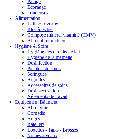
Parage
Ecornage
Tondeuses
Alimentation
Lait pour veaux
Bloc à lécher
Compose minéral vitaminé (CMV)
Aliment pour chien
Hygiène & Soins
Hygiène des circuits de lait
Hygiène de la mamelle
Désinfection
Pistolets de soins
Seringues
Aiguilles
Accessoires de soins
Désinsectisation
Vétements de travail
Equipement Bâtiment
Abreuvoirs
Cornadis
Auges
Rateliers
Logettes - Tapis - Brosses
Niches à veaux