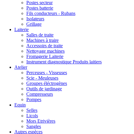
Postes secteur
Postes batterie
Fils conducteurs - Rubans
Isolateurs
Grillage
Laiterie
Salles de traite
Machines à traire
Accessoirs de traite
Nettoyage machines
Fromagerie Laiterie
Instrument diagnostique Produits laitiers
Atelier
Perceuses - Visseuses
Scie - Meuleuses
Groupes éléctrogènes
Outils de jardinage
Compresseurs
Pompes
Equin
Selles
Licols
Mors Etrivières
Sangles
Autres espèces