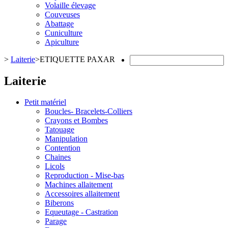
Volaille élevage
Couveuses
Abattage
Cuniculture
Apiculture
>
Laiterie
>
ETIQUETTE PAXAR
Laiterie
Petit matériel
Boucles- Bracelets-Colliers
Crayons et Bombes
Tatouage
Manipulation
Contention
Chaines
Licols
Reproduction - Mise-bas
Machines allaitement
Accessoires allaitement
Biberons
Equeutage - Castration
Parage