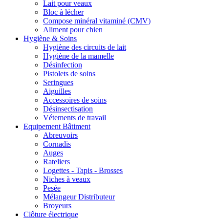
Lait pour veaux
Bloc à lécher
Compose minéral vitaminé (CMV)
Aliment pour chien
Hygiène & Soins
Hygiène des circuits de lait
Hygiène de la mamelle
Désinfection
Pistolets de soins
Seringues
Aiguilles
Accessoires de soins
Désinsectisation
Vétements de travail
Equipement Bâtiment
Abreuvoirs
Cornadis
Auges
Rateliers
Logettes - Tapis - Brosses
Niches à veaux
Pesée
Mélangeur Distributeur
Broyeurs
Clôture électrique