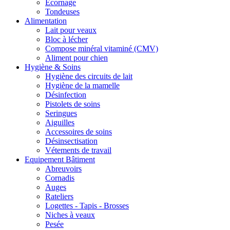
Ecornage
Tondeuses
Alimentation
Lait pour veaux
Bloc à lécher
Compose minéral vitaminé (CMV)
Aliment pour chien
Hygiène & Soins
Hygiène des circuits de lait
Hygiène de la mamelle
Désinfection
Pistolets de soins
Seringues
Aiguilles
Accessoires de soins
Désinsectisation
Vétements de travail
Equipement Bâtiment
Abreuvoirs
Cornadis
Auges
Rateliers
Logettes - Tapis - Brosses
Niches à veaux
Pesée