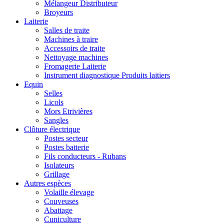
Mélangeur Distributeur
Broyeurs
Laiterie
Salles de traite
Machines à traire
Accessoirs de traite
Nettoyage machines
Fromagerie Laiterie
Instrument diagnostique Produits laitiers
Equin
Selles
Licols
Mors Etrivières
Sangles
Clôture électrique
Postes secteur
Postes batterie
Fils conducteurs - Rubans
Isolateurs
Grillage
Autres espèces
Volaille élevage
Couveuses
Abattage
Cuniculture