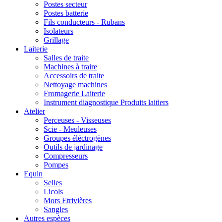
Postes secteur
Postes batterie
Fils conducteurs - Rubans
Isolateurs
Grillage
Laiterie
Salles de traite
Machines à traire
Accessoirs de traite
Nettoyage machines
Fromagerie Laiterie
Instrument diagnostique Produits laitiers
Atelier
Perceuses - Visseuses
Scie - Meuleuses
Groupes éléctrogènes
Outils de jardinage
Compresseurs
Pompes
Equin
Selles
Licols
Mors Etrivières
Sangles
Autres espèces