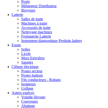
Pesée
Mélangeur Distributeur
Broyeurs
Laiterie
Salles de traite
Machines à traire
Accessoirs de traite
Nettoyage machines
Fromagerie Laiterie
Instrument diagnostique Produits laitiers
Equin
Selles
Licols
Mors Etrivières
Sangles
Clôture électrique
Postes secteur
Postes batterie
Fils conducteurs - Rubans
Isolateurs
Grillage
Autres espèces
Volaille élevage
Couveuses
Abattage