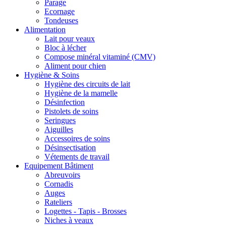
Parage
Ecornage
Tondeuses
Alimentation
Lait pour veaux
Bloc à lécher
Compose minéral vitaminé (CMV)
Aliment pour chien
Hygiène & Soins
Hygiène des circuits de lait
Hygiène de la mamelle
Désinfection
Pistolets de soins
Seringues
Aiguilles
Accessoires de soins
Désinsectisation
Vétements de travail
Equipement Bâtiment
Abreuvoirs
Cornadis
Auges
Rateliers
Logettes - Tapis - Brosses
Niches à veaux