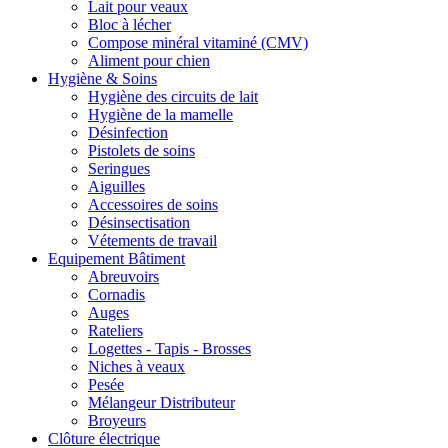
Lait pour veaux
Bloc à lécher
Compose minéral vitaminé (CMV)
Aliment pour chien
Hygiène & Soins
Hygiène des circuits de lait
Hygiène de la mamelle
Désinfection
Pistolets de soins
Seringues
Aiguilles
Accessoires de soins
Désinsectisation
Vétements de travail
Equipement Bâtiment
Abreuvoirs
Cornadis
Auges
Rateliers
Logettes - Tapis - Brosses
Niches à veaux
Pesée
Mélangeur Distributeur
Broyeurs
Clôture électrique