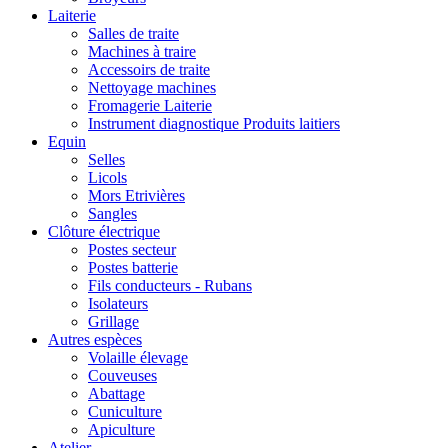
Laiterie
Salles de traite
Machines à traire
Accessoirs de traite
Nettoyage machines
Fromagerie Laiterie
Instrument diagnostique Produits laitiers
Equin
Selles
Licols
Mors Etrivières
Sangles
Clôture électrique
Postes secteur
Postes batterie
Fils conducteurs - Rubans
Isolateurs
Grillage
Autres espèces
Volaille élevage
Couveuses
Abattage
Cuniculture
Apiculture
Atelier