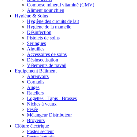
Compose minéral vitaminé (CMV)
Aliment pour chien
Hygiène & Soins
Hygiène des circuits de lait
Hygiène de la mamelle
Désinfection
Pistolets de soins
Seringues
Aiguilles
Accessoires de soins
Désinsectisation
Vétements de travail
Equipement Bâtiment
Abreuvoirs
Cornadis
Auges
Rateliers
Logettes - Tapis - Brosses
Niches à veaux
Pesée
Mélangeur Distributeur
Broyeurs
Clôture électrique
Postes secteur
Postes batterie