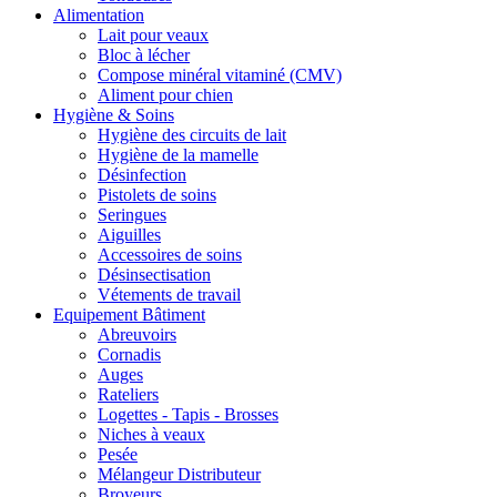
Alimentation
Lait pour veaux
Bloc à lécher
Compose minéral vitaminé (CMV)
Aliment pour chien
Hygiène & Soins
Hygiène des circuits de lait
Hygiène de la mamelle
Désinfection
Pistolets de soins
Seringues
Aiguilles
Accessoires de soins
Désinsectisation
Vétements de travail
Equipement Bâtiment
Abreuvoirs
Cornadis
Auges
Rateliers
Logettes - Tapis - Brosses
Niches à veaux
Pesée
Mélangeur Distributeur
Broyeurs