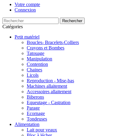
Votre compte
Connexion
Rechercher
Catégories
Petit matériel
Boucles- Bracelets-Colliers
Crayons et Bombes
Tatouage
Manipulation
Contention
Chaines
Licols
Reproduction - Mise-bas
Machines allaitement
Accessoires allaitement
Biberons
Equeutage - Castration
Parage
Ecornage
Tondeuses
Alimentation
Lait pour veaux
Bloc à lécher