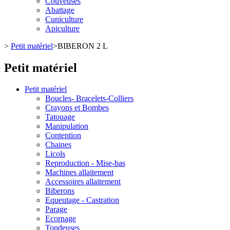
Couveuses
Abattage
Cuniculture
Apiculture
>
Petit matériel
>
BIBERON 2 L
Petit matériel
Petit matériel
Boucles- Bracelets-Colliers
Crayons et Bombes
Tatouage
Manipulation
Contention
Chaines
Licols
Reproduction - Mise-bas
Machines allaitement
Accessoires allaitement
Biberons
Equeutage - Castration
Parage
Ecornage
Tondeuses